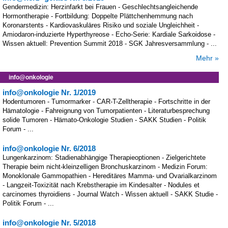
Gendermedizin: Herzinfarkt bei Frauen - Geschlechtsangleichende
Hormontherapie - Fortbildung: Doppelte Plättchenhemmung nach
Koronarstents - Kardiovaskuläres Risiko und soziale Ungleichheit -
Amiodaron-induzierte Hyperthyreose - Echo-Serie: Kardiale Sarkoidose -
Wissen aktuell: Prevention Summit 2018 - SGK Jahresversammlung - ...
Mehr »
info@onkologie
info@onkologie Nr. 1/2019
Hodentumoren - Tumormarker - CAR-T-Zelltherapie - Fortschritte in der
Hämatologie - Fahreignung von Tumorpatienten - Literaturbesprechung
solide Tumoren - Hämato-Onkologie Studien - SAKK Studien - Politik
Forum - ...
info@onkologie Nr. 6/2018
Lungenkarzinom: Stadienabhängige Therapieoptionen - Zielgerichtete
Therapie beim nicht-kleinzelligen Bronchuskarzinom - Medizin Forum:
Monoklonale Gammopathien - Hereditäres Mamma- und Ovarialkarzinom
- Langzeit-Toxizität nach Krebstherapie im Kindesalter - Nodules et
carcinomes thyroidiens - Journal Watch - Wissen aktuell - SAKK Studie -
Politik Forum - ...
info@onkologie Nr. 5/2018