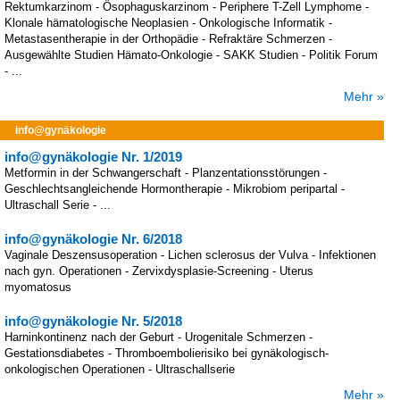
Rektumkarzinom - Ösophaguskarzinom - Periphere T-Zell Lymphome -
Klonale hämatologische Neoplasien - Onkologische Informatik -
Metastasentherapie in der Orthopädie - Refraktäre Schmerzen -
Ausgewählte Studien Hämato-Onkologie - SAKK Studien - Politik Forum
- ...
Mehr »
info@gynäkologie
info@gynäkologie Nr. 1/2019
Metformin in der Schwangerschaft - Planzentationsstörungen -
Geschlechtsangleichende Hormontherapie - Mikrobiom peripartal -
Ultraschall Serie - ...
info@gynäkologie Nr. 6/2018
Vaginale Deszensusoperation - Lichen sclerosus der Vulva - Infektionen
nach gyn. Operationen - Zervixdysplasie-Screening - Uterus
myomatosus
info@gynäkologie Nr. 5/2018
Harninkontinenz nach der Geburt - Urogenitale Schmerzen -
Gestationsdiabetes - Thromboembolierisiko bei gynäkologisch-
onkologischen Operationen - Ultraschallserie
Mehr »