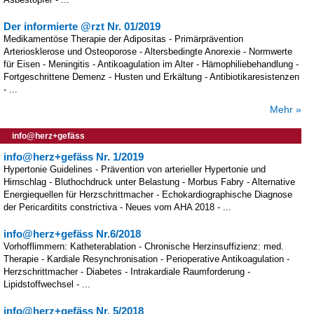
Der informierte @rzt Nr. 01/2019
Medikamentöse Therapie der Adipositas - Primärprävention
Arteriosklerose und Osteoporose - Altersbedingte Anorexie - Normwerte
für Eisen - Meningitis - Antikoagulation im Alter - Hämophiliebehandlung -
Fortgeschrittene Demenz - Husten und Erkältung - Antibiotikaresistenzen
- ...
Mehr »
info@herz+gefäss
info@herz+gefäss Nr. 1/2019
Hypertonie Guidelines - Prävention von arterieller Hypertonie und
Hirnschlag - Bluthochdruck unter Belastung - Morbus Fabry - Alternative
Energiequellen für Herzschrittmacher - Echokardiographische Diagnose
der Pericarditits constrictiva - Neues vom AHA 2018 - ...
info@herz+gefäss Nr.6/2018
Vorhofflimmern: Katheterablation - Chronische Herzinsuffizienz: med.
Therapie - Kardiale Resynchronisation - Perioperative Antikoagulation -
Herzschrittmacher - Diabetes - Intrakardiale Raumforderung -
Lipidstoffwechsel - ...
info@herz+gefäss Nr. 5/2018