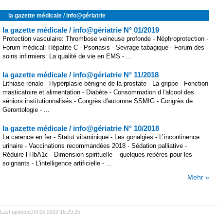
la gazette médicale / info@gériatrie
la gazette médicale / info@gériatrie N° 01/2019
Protection vasculaire: Thrombose veineuse profonde - Néphroprotection -
Forum médical: Hépatite C - Psoriasis - Sevrage tabagique - Forum des
soins infirmiers: La qualité de vie en EMS - ...
la gazette médicale / info@gériatrie N° 11/2018
Lithiase rénale - Hyperplasie bénigne de la prostate - La grippe - Fonction
masticatoire et alimentation - Diabète - Consommation d l'alcool des
séniors institutionnalisés - Congrès d'automne SSMIG - Congrès de
Gerontologie - ...
la gazette médicale / info@gériatrie N° 10/2018
La carence en fer - Statut vitaminique - Les gonalgies - L’ incontinence
urinaire - Vaccinations recommandées 2018 - Sédation palliative -
Réduire l’ HbA1c - Dimension spirituelle – quelques repères pour les
soignants - L'intelligence artificielle - ...
Mehr »
Last updated:
03.05.2019 16.29.25